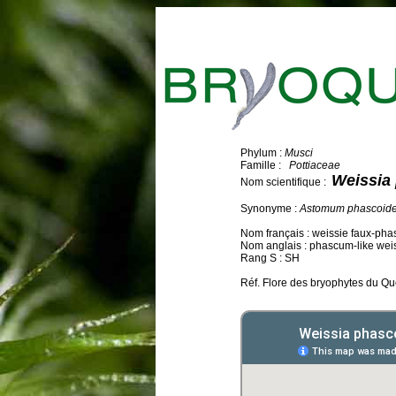
Phylum :
Musci
Famille :
Pottiaceae
Weissia
Nom scientifique :
Synonyme :
Astomum phascoid
Nom français : weissie faux-pha
Nom anglais : phascum-like wei
Rang S : SH
Réf. Flore des bryophytes du Qu