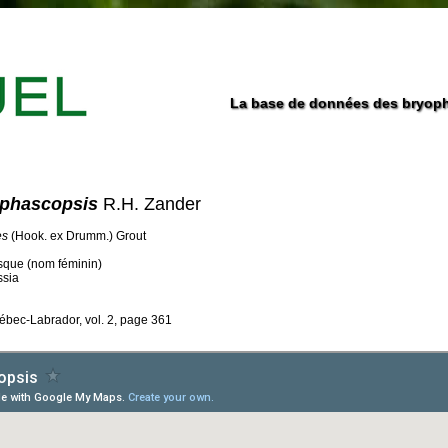
La base de données des bryoph
 phascopsis
R.H. Zander
es
(Hook. ex Drumm.) Grout
sque (nom féminin)
ssia
ébec-Labrador, vol. 2, page 361