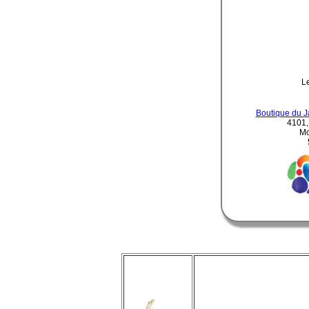
L
Boutique du J
4101,
Mo