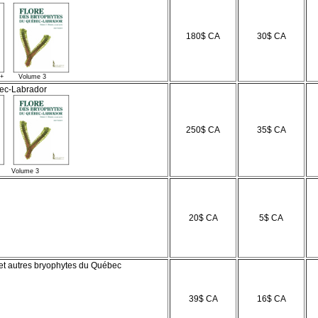
180$ CA
30$ CA
olume 3
bec-Labrador
250$ CA
35$ CA
Volume 3
20$ CA
5$ CA
et autres bryophytes du Québec
39$ CA
16$ CA