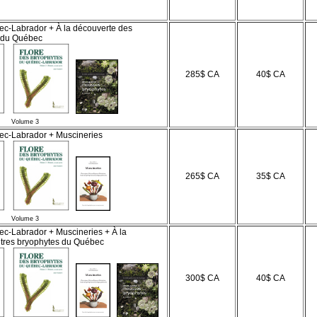
ec-Labrador + À la découverte des
s du Québec
285$ CA
40$ CA
Volume 3
ec-Labrador + Muscineries
265$ CA
35$ CA
Volume 3
ec-Labrador + Muscineries + À la
tres bryophytes du Québec
300$ CA
40$ CA