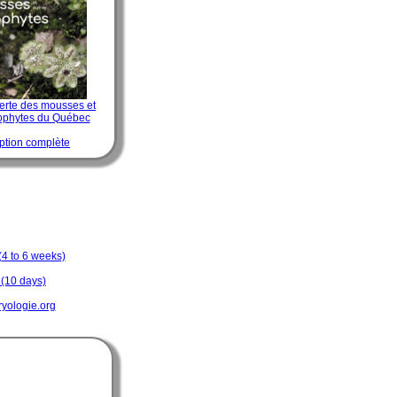
erte des mousses et
yophytes du Québec
ption complète
(4 to 6 weeks)
 (10 days)
ologie.org