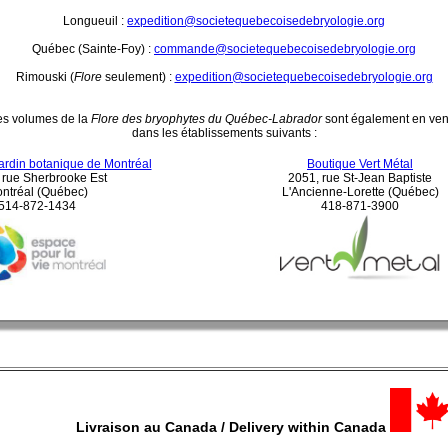
Longueuil :
expedition@societequebecoisedebryologie.org
Québec (Sainte-Foy) :
commande@societequebecoisedebryologie.org
Rimouski (
Flore
seulement) :
expedition@societequebecoisedebryologie.org
es volumes de la
Flore des bryophytes du Québec-Labrador
sont également en ven
dans les établissements suivants :
ardin botanique de Montréal
Boutique Vert Métal
 rue Sherbrooke Est
2051, rue St-Jean Baptiste
ntréal (Québec)
L'Ancienne-Lorette (Québec)
514-872-1434
418-871-3900
Livraison au Canada / Delivery within Canada