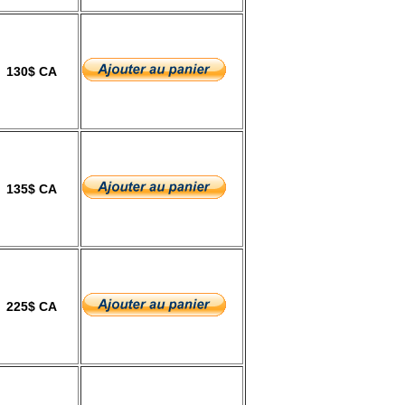
130$ CA
135$ CA
225$ CA