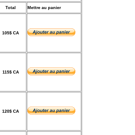
Total
Mettre au panier
105$ CA
115$ CA
120$ CA