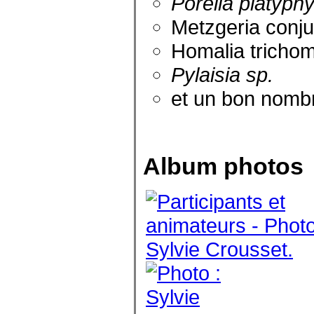
Porella platyphy
Metzgeria conj
Homalia tricho
Pylaisia sp.
et un bon nombr
Album photos