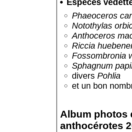
Espèces vedett
Phaeoceros car
Notothylas orbic
Anthoceros mac
Riccia huebene
Fossombronia w
Sphagnum papi
divers
Pohlia
et un bon nomb
Album photos d
anthocérotes 