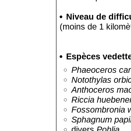
Niveau de diffic
(moins de 1 kilomèt
Espèces vedett
Phaeoceros car
Notothylas orbic
Anthoceros mac
Riccia huebene
Fossombronia w
Sphagnum papi
divers
Pohlia