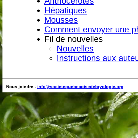
Anthocérotes
Hépatiques
Mousses
Comment envoyer une p
Fil de nouvelles
Nouvelles
Instructions aux aute
Nous joindre :
info@societequebecoisedebryologie.org
© 2026, So