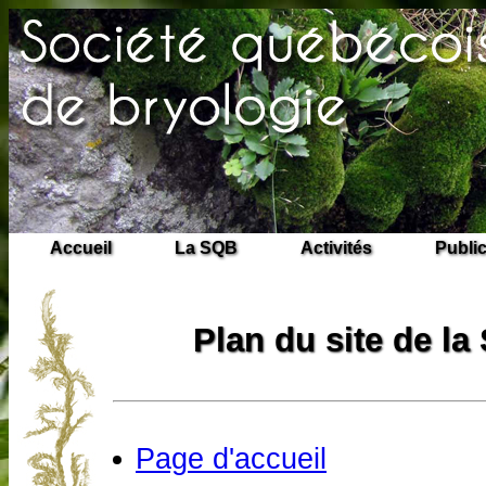
Accueil
La SQB
Activités
Publi
Plan du site de la
Page d'accueil