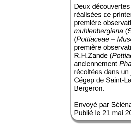
Deux découvertes 
réalisées ce print
première observat
muhlenbergiana
(S
(
Pottiaceae – Mus
première observat
R.H.Zande (
Potti
anciennement
Pha
récoltées dans un j
Cégep de Saint-Lau
Bergeron.
Envoyé par Sélén
Publié le 21 mai 