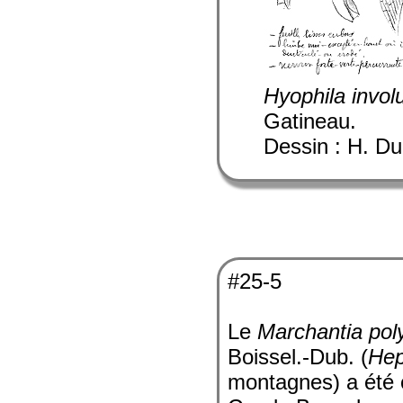
Hyophila invol
Gatineau.
Dessin : H. Du
#25-5
Le
Marchantia po
Boissel.-Dub. (
Hep
montagnes) a été 