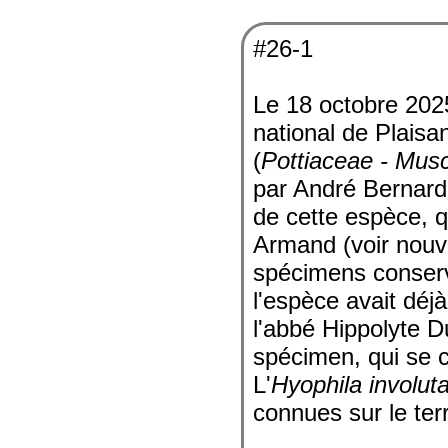
#26-1
Le 18 octobre 2025
national de Plaisan
(
Pottiaceae - Musc
par André Bernard.
de cette espèce, q
Armand (voir nouv
spécimens conservé
l'espèce avait déj
l'abbé Hippolyte D
spécimen, qui se 
L'
Hyophila involut
connues sur le ter