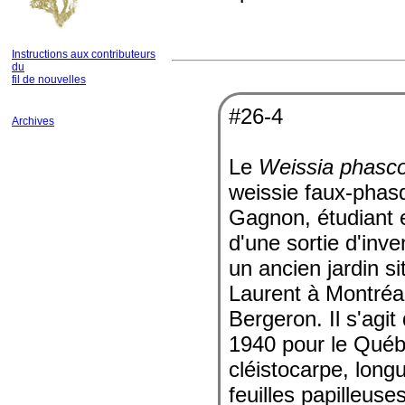
Instructions aux contributeurs
du
fil de nouvelles
#26-4
Archives
Le
Weissia phasc
weissie faux-phasq
Gagnon, étudiant 
d'une sortie d'in
un ancien jardin si
Laurent à Montréal.
Bergeron. Il s'agi
1940 pour le Québe
cléistocarpe, lon
feuilles papilleuse