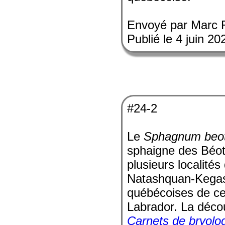
Envoyé par Marc 
Publié le 4 juin 20
#24-2
Le
Sphagnum beo
sphaigne des Béot
plusieurs localité
Natashquan-Kegask
québécoises de cet
Labrador. La découv
Carnets de bryolo