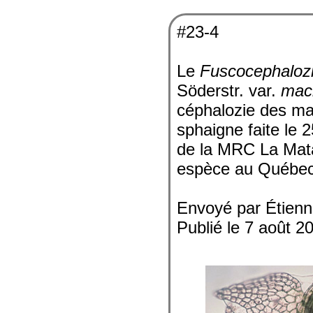
#23-4
Le
Fuscocephaloz
Söderstr. var.
mac
céphalozie des mar
sphaigne faite le 
de la MRC La Mata
espèce au Québec
Envoyé par Étienn
Publié le 7 août 2