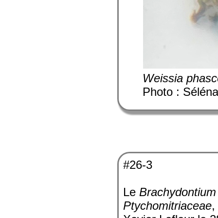
Weissia phasc
Photo : Sélén
#26-3
Le
Brachydontium 
Ptychomitriaceae
,