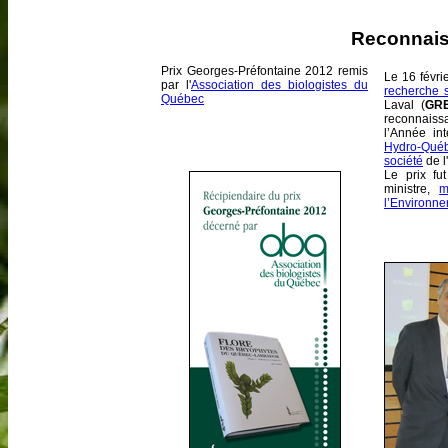
Reconnai
Prix Georges-Préfontaine 2012 remis
Le 16 févri
par l'
Association des biologistes du
recherche s
Québec
Laval (
GR
reconnaiss
l’Année int
Hydro-Qué
société
de l
Le prix fu
ministre,
m
l’Environne